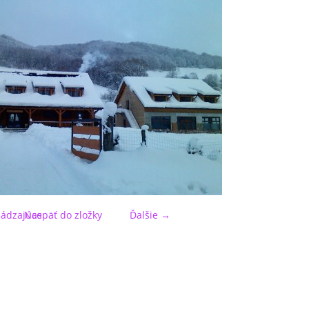
ádzajúce
Naspäť do zložky
Ďalšie →