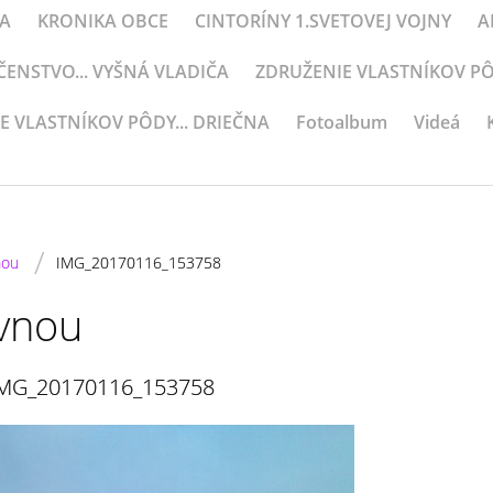
KA
KRONIKA OBCE
CINTORÍNY 1.SVETOVEJ VOJNY
A
NSTVO... VYŠNÁ VLADIČA
ZDRUŽENIE VLASTNÍKOV PÔD
E VLASTNÍKOV PÔDY... DRIEČNA
Fotoalbum
Videá
/
nou
IMG_20170116_153758
vnou
MG_20170116_153758