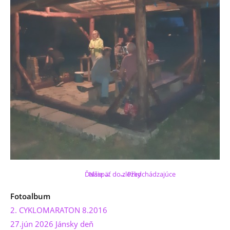
Ďalšie →
Naspäť do zložky
← Predchádzajúce
Fotoalbum
2. CYKLOMARATON 8.2016
27.jún 2026 Jánsky deň