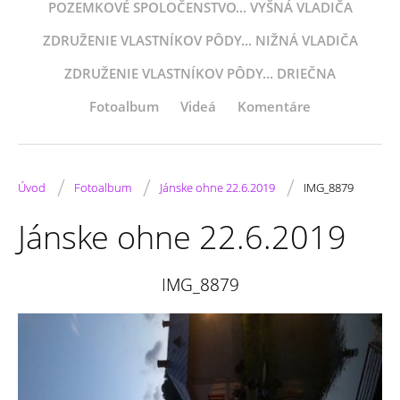
POZEMKOVÉ SPOLOČENSTVO... VYŠNÁ VLADIČA
ZDRUŽENIE VLASTNÍKOV PÔDY... NIŽNÁ VLADIČA
ZDRUŽENIE VLASTNÍKOV PÔDY... DRIEČNA
Fotoalbum
Videá
Komentáre
/
/
/
Úvod
Fotoalbum
Jánske ohne 22.6.2019
IMG_8879
Jánske ohne 22.6.2019
IMG_8879