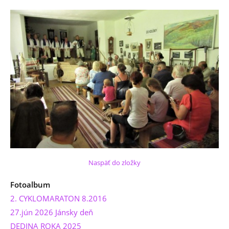
Naspäť do zložky
Fotoalbum
2. CYKLOMARATON 8.2016
27.jún 2026 Jánsky deň
DEDINA ROKA 2025