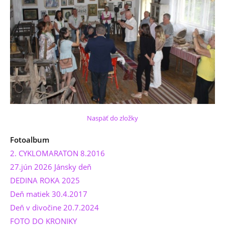
Naspäť do zložky
Fotoalbum
2. CYKLOMARATON 8.2016
27.jún 2026 Jánsky deň
DEDINA ROKA 2025
Deň matiek 30.4.2017
Deň v divočine 20.7.2024
FOTO DO KRONIKY