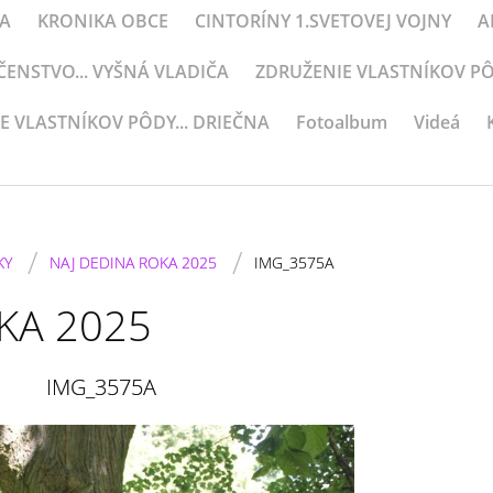
KA
KRONIKA OBCE
CINTORÍNY 1.SVETOVEJ VOJNY
A
NSTVO... VYŠNÁ VLADIČA
ZDRUŽENIE VLASTNÍKOV PÔD
E VLASTNÍKOV PÔDY... DRIEČNA
Fotoalbum
Videá
/
/
KY
NAJ DEDINA ROKA 2025
IMG_3575A
KA 2025
IMG_3575A