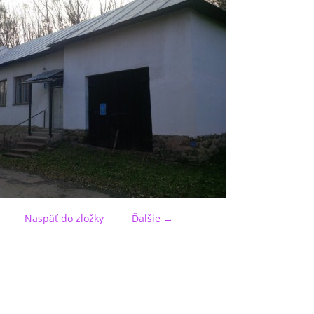
Naspäť do zložky
Ďalšie →