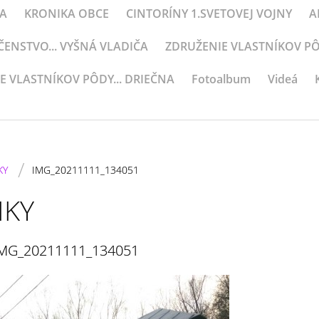
KA
KRONIKA OBCE
CINTORÍNY 1.SVETOVEJ VOJNY
A
NSTVO... VYŠNÁ VLADIČA
ZDRUŽENIE VLASTNÍKOV PÔD
E VLASTNÍKOV PÔDY... DRIEČNA
Fotoalbum
Videá
/
KY
IMG_20211111_134051
IKY
MG_20211111_134051