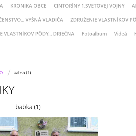
KA
KRONIKA OBCE
CINTORÍNY 1.SVETOVEJ VOJNY
A
NSTVO... VYŠNÁ VLADIČA
ZDRUŽENIE VLASTNÍKOV PÔD
E VLASTNÍKOV PÔDY... DRIEČNA
Fotoalbum
Videá
/
KY
babka (1)
IKY
babka (1)