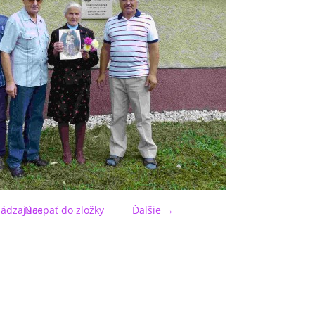
ádzajúce
Naspäť do zložky
Ďalšie →