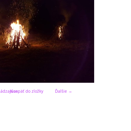
ádzajúce
Naspäť do zložky
Ďalšie →