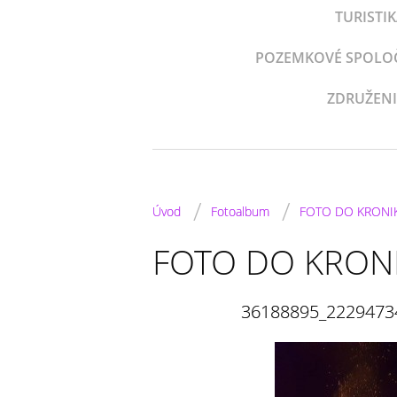
TURISTI
POZEMKOVÉ SPOLOČE
ZDRUŽENI
/
/
Úvod
Fotoalbum
FOTO DO KRONI
FOTO DO KRON
36188895_2229473