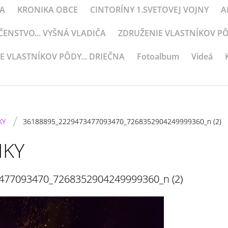
KA
KRONIKA OBCE
CINTORÍNY 1.SVETOVEJ VOJNY
A
NSTVO... VYŠNÁ VLADIČA
ZDRUŽENIE VLASTNÍKOV PÔD
E VLASTNÍKOV PÔDY... DRIEČNA
Fotoalbum
Videá
/
KY
36188895_2229473477093470_7268352904249999360_n (2)
IKY
477093470_7268352904249999360_n (2)