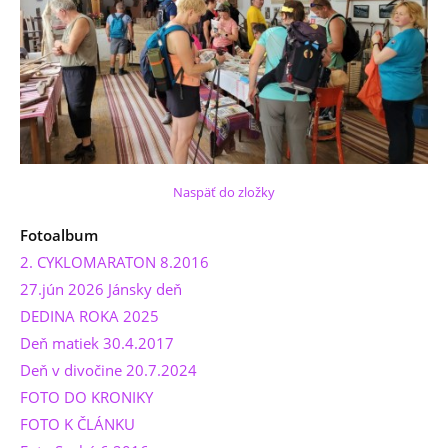
Naspäť do zložky
Fotoalbum
2. CYKLOMARATON 8.2016
27.jún 2026 Jánsky deň
DEDINA ROKA 2025
Deň matiek 30.4.2017
Deň v divočine 20.7.2024
FOTO DO KRONIKY
FOTO K ČLÁNKU